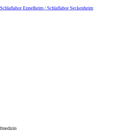
Schlaflabor Eppelheim / Schlaflabor Seckenheim
let
gie - Schlafmedizin