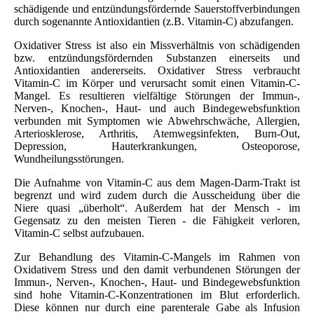
schädigende und entzündungsfördernde Sauerstoffverbindungen
durch sogenannte Antioxidantien (z.B. Vitamin-C) abzufangen.
Oxidativer Stress ist also ein Missverhältnis von schädigenden
bzw. entzündungsfördernden Substanzen einerseits und
Antioxidantien andererseits. Oxidativer Stress verbraucht
Vitamin-C im Körper und verursacht somit einen Vitamin-C-
Mangel. Es resultieren vielfältige Störungen der Immun-,
Nerven-, Knochen-, Haut- und auch Bindegewebsfunktion
verbunden mit Symptomen wie Abwehrschwäche, Allergien,
Arteriosklerose, Arthritis, Atemwegsinfekten, Burn-Out,
Depression, Hauterkrankungen, Osteoporose,
Wundheilungsstörungen.
Die Aufnahme von Vitamin-C aus dem Magen-Darm-Trakt ist
begrenzt und wird zudem durch die Ausscheidung über die
Niere quasi „überholt“. Außerdem hat der Mensch - im
Gegensatz zu den meisten Tieren - die Fähigkeit verloren,
Vitamin-C selbst aufzubauen.
Zur Behandlung des Vitamin-C-Mangels im Rahmen von
Oxidativem Stress und den damit verbundenen Störungen der
Immun-, Nerven-, Knochen-, Haut- und Bindegewebsfunktion
sind hohe Vitamin-C-Konzentrationen im Blut erforderlich.
Diese können nur durch eine parenterale Gabe als Infusion