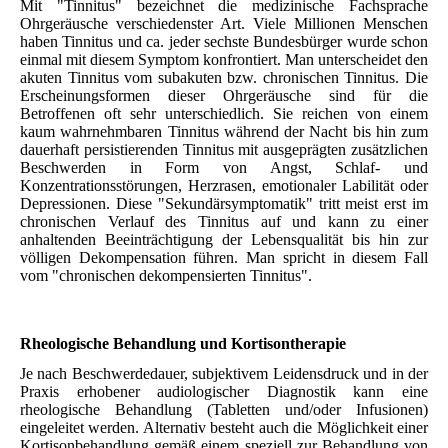
Mit "Tinnitus" bezeichnet die medizinische Fachsprache
Ohrgeräusche verschiedenster Art. Viele Millionen Menschen
haben Tinnitus und ca. jeder sechste Bundesbürger wurde schon
einmal mit diesem Symptom konfrontiert. Man unterscheidet den
akuten Tinnitus vom subakuten bzw. chronischen Tinnitus. Die
Erscheinungsformen dieser Ohrgeräusche sind für die
Betroffenen oft sehr unterschiedlich. Sie reichen von einem
kaum wahrnehmbaren Tinnitus während der Nacht bis hin zum
dauerhaft persistierenden Tinnitus mit ausgeprägten zusätzlichen
Beschwerden in Form von Angst, Schlaf- und
Konzentrationsstörungen, Herzrasen, emotionaler Labilität oder
Depressionen. Diese "Sekundärsymptomatik" tritt meist erst im
chronischen Verlauf des Tinnitus auf und kann zu einer
anhaltenden Beeinträchtigung der Lebensqualität bis hin zur
völligen Dekompensation führen. Man spricht in diesem Fall
vom "chronischen dekompensierten Tinnitus".
Rheologische Behandlung und Kortisontherapie
Je nach Beschwerdedauer, subjektivem Leidensdruck und in der
Praxis erhobener audiologischer Diagnostik kann eine
rheologische Behandlung (Tabletten und/oder Infusionen)
eingeleitet werden. Alternativ besteht auch die Möglichkeit einer
Kortisonbehandlung gemäß einem speziell zur Behandlung von